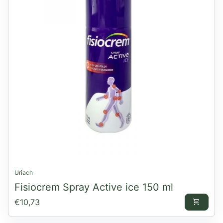
Uriach
Fisiocrem Spray Active ice 150 ml
Preço normal
€10,73
shopping_cart