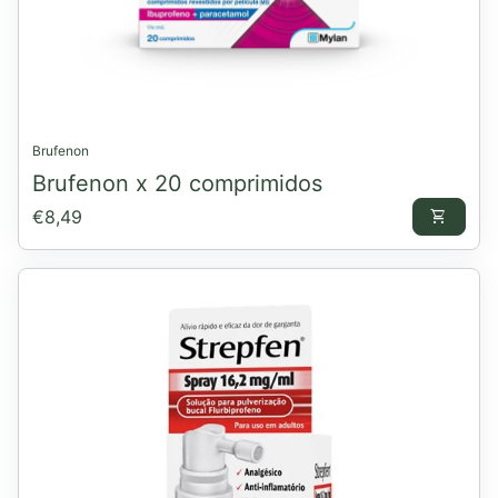
Brufenon
Brufenon x 20 comprimidos
Preço normal
€8,49
shopping_cart