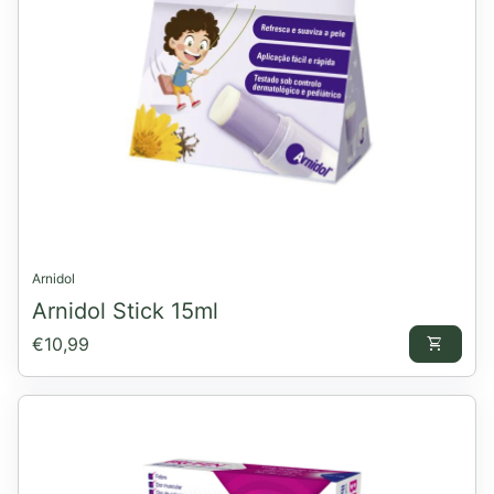
Arnidol
Arnidol Stick 15ml
Preço normal
€10,99
shopping_cart