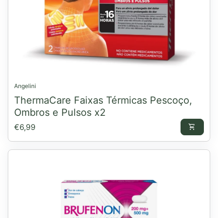
Angelini
ThermaCare Faixas Térmicas Pescoço,
Ombros e Pulsos x2
Preço normal
€6,99
shopping_cart