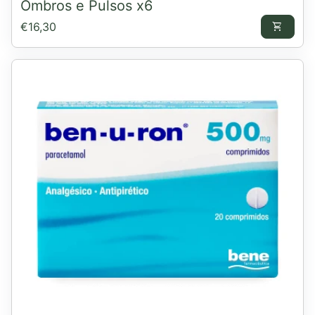
Ombros e Pulsos x6
Preço normal
€16,30
shopping_cart