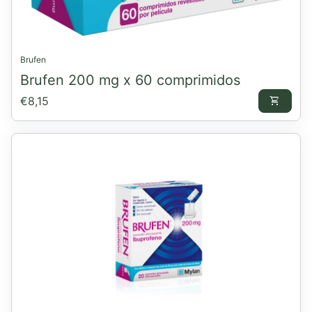
Brufen
Brufen 200 mg x 60 comprimidos
Preço normal
€8,15
shopping_cart