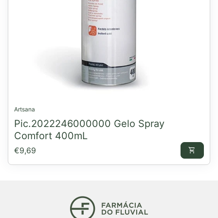
Artsana
Pic.2022246000000 Gelo Spray
Comfort 400mL
Preço normal
€9,69
shopping_cart
Início