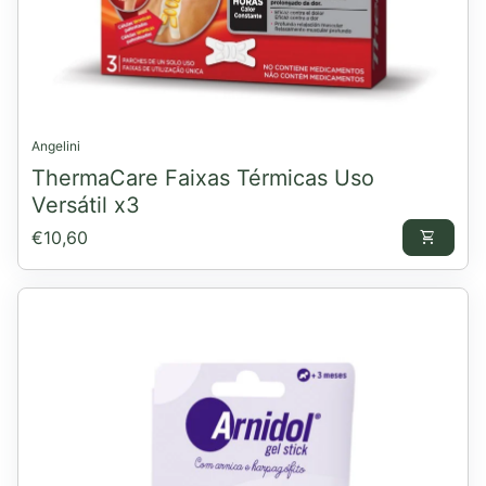
Angelini
ThermaCare Faixas Térmicas Uso
Versátil x3
Preço normal
€10,60
shopping_cart