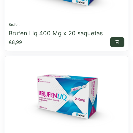
Brufen
Brufen Liq 400 Mg x 20 saquetas
Preço normal
€8,99
shopping_cart