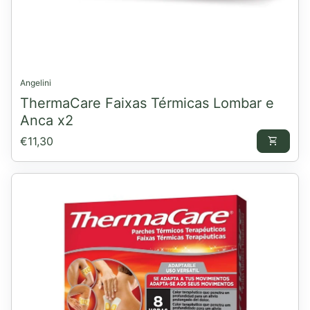
Angelini
ThermaCare Faixas Térmicas Lombar e
Anca x2
Preço normal
€11,30
shopping_cart