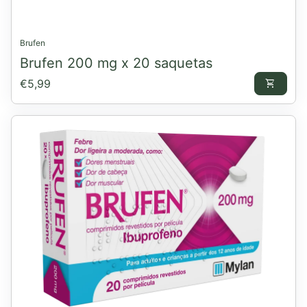
Brufen
Brufen 200 mg x 20 saquetas
Preço normal
€5,99
shopping_cart