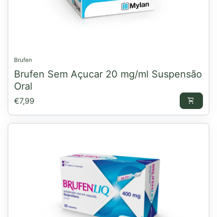
Brufen
Brufen Sem Açucar 20 mg/ml Suspensão
Oral
Preço normal
€7,99
shopping_cart