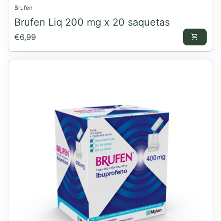
Brufen
Brufen Liq 200 mg x 20 saquetas
Preço normal
€6,99
shopping_cart