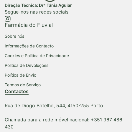
Direção Técnica: Drª Tânia Aguiar
Segue-nos nas redes sociais
https://www.instagram.com/farmaciadofluvial/
(ligação abre num novo separador/janela)
(ligação abre num novo separador/janela)
Farmácia do Fluvial
Sobre nós
Informações de Contacto
Cookies e Política de Privacidade
Política de Devoluções
Política de Envio
Termos de Serviço
Contactos
Rua de Diogo Botelho, 544, 4150-255 Porto
Chamada para a rede móvel nacional: +351 967 486
430