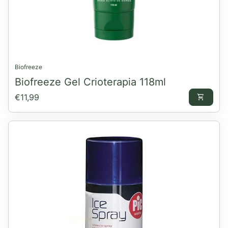
Biofreeze
Biofreeze Gel Crioterapia 118ml
Preço normal
€11,99
shopping_cart