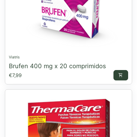
Viatris
Brufen 400 mg x 20 comprimidos
Preço normal
€7,99
shopping_cart