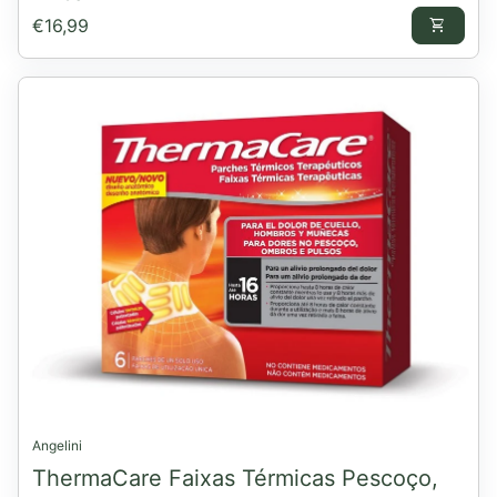
Preço normal
€16,99
shopping_cart
Angelini
ThermaCare Faixas Térmicas Pescoço,