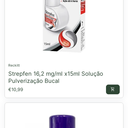
Reckitt
Strepfen 16,2 mg/ml x15ml Solução
Pulverização Bucal
Preço normal
€10,99
shopping_cart