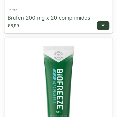
Brufen
Brufen 200 mg x 20 comprimidos
Preço normal
€6,99
shopping_cart