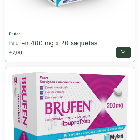
Brufen
Brufen 400 mg x 20 saquetas
Preço normal
€7,99
shopping_cart