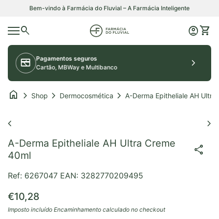
Saltar para o conteúdo
Bem-vindo à Farmácia do Fluvial – A Farmácia Inteligente
0
search
account_circle
shopping_cart
Início
Conta
Ver o
Navegação móvel
Portes grátis > 50€*
chevron_left
local_shipping
chevron_right
Em compras superiores a 50€*
home
chevron_right
chevron_right
chevron_right
Shop
Dermocosmética
A-Derma Epitheliale
Aumentar o zoom
chevron_left
chevron_right
A-Derma Epitheliale AH Ultra Creme
share
40ml
Ref: 6267047
EAN: 3282770209495
Preço normal
€10,28
Imposto incluído
Encaminhamento
calculado no checkout