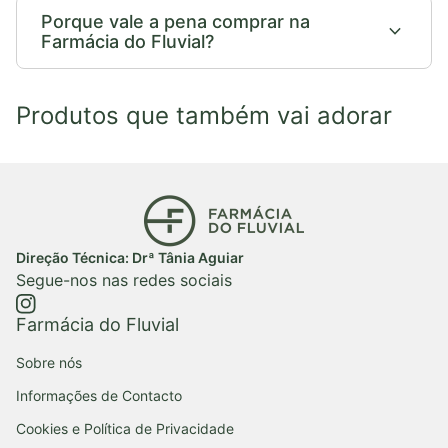
Porque vale a pena comprar na
expand_more
Farmácia do Fluvial?
Produtos que também vai adorar
Início
Direção Técnica: Drª Tânia Aguiar
Segue-nos nas redes sociais
https://www.instagram.com/farmaciadofluvial/
(ligação abre num novo separador/janela)
Farmácia do Fluvial
Sobre nós
Informações de Contacto
Cookies e Política de Privacidade