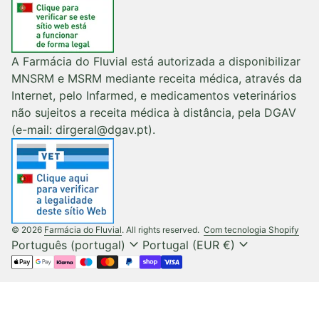
A Farmácia do Fluvial está autorizada a disponibilizar
MNSRM e MSRM mediante receita médica, através da
Internet, pelo Infarmed, e medicamentos veterinários
não sujeitos a receita médica à distância, pela DGAV
(e-mail: dirgeral@dgav.pt).
(liga
© 2026
Farmácia do Fluvial
. All rights reserved.
Com tecnologia Shopify
expand_more
expand_more
Português (portugal)
Portugal (EUR €)
Métodos de pagamento