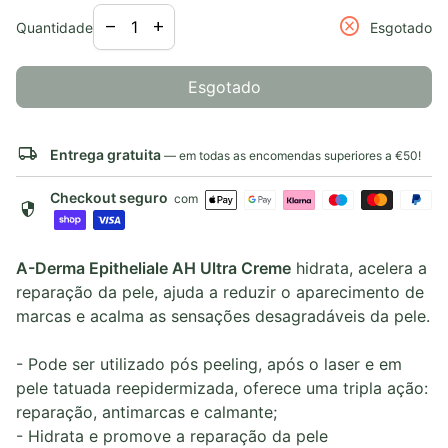
Diminuir a quantidade para
Aumentar a quantidade para
cancel
remove
add
Quantidade
Esgotado
Esgotado
local_shipping
Entrega gratuita
— em todas as encomendas superiores a €50!
Checkout seguro
com
security
A-Derma Epitheliale AH Ultra Creme
hidrata, acelera a
reparação da pele, ajuda a reduzir o aparecimento de
marcas e acalma as sensações desagradáveis da pele.
- Pode ser utilizado pós peeling, após o laser e em
pele tatuada reepidermizada, oferece uma tripla ação:
reparação, antimarcas e calmante;
- Hidrata e promove a reparação da pele