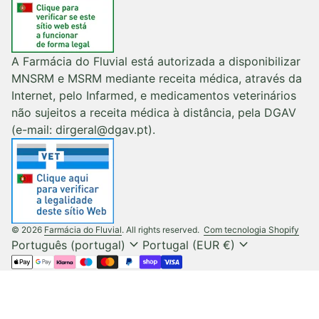
A Farmácia do Fluvial está autorizada a disponibilizar
MNSRM e MSRM mediante receita médica, através da
Internet, pelo Infarmed, e medicamentos veterinários
não sujeitos a receita médica à distância, pela DGAV
(e-mail: dirgeral@dgav.pt).
(liga
© 2026
Farmácia do Fluvial
. All rights reserved.
Com tecnologia Shopify
expand_more
expand_more
Português (portugal)
Portugal (EUR €)
Métodos de pagamento