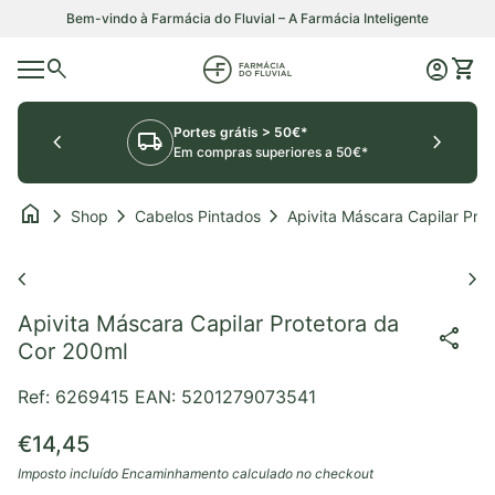
Saltar para o conteúdo
Bem-vindo à Farmácia do Fluvial – A Farmácia Inteligente
0
search
account_circle
shopping_cart
Início
Conta
Ver o
Navegação móvel
Portes grátis > 50€*
chevron_left
local_shipping
chevron_right
Em compras superiores a 50€*
home
chevron_right
chevron_right
chevron_right
Shop
Cabelos Pintados
Apivita
Aumentar o zoom
chevron_left
chevron_right
Apivita Máscara Capilar Protetora da
share
Cor 200ml
Ref: 6269415
EAN: 5201279073541
Preço normal
€14,45
Imposto incluído
Encaminhamento
calculado no checkout