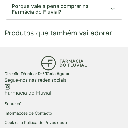
Porque vale a pena comprar na
expand_more
Farmácia do Fluvial?
Produtos que também vai adorar
Início
Direção Técnica: Drª Tânia Aguiar
Segue-nos nas redes sociais
https://www.instagram.com/farmaciadofluvial/
(ligação abre num novo separador/janela)
Farmácia do Fluvial
Sobre nós
Informações de Contacto
Cookies e Política de Privacidade