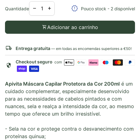
Diminuir a quantidade para
Aumentar a quantidade para
release_alert
remove
add
Quantidade
Pouco stock - 2 disponível
shopping_cart
Adicionar ao carrinho
local_shipping
Entrega gratuita
— em todas as encomendas superiores a €50!
Checkout seguro
com
security
Apivita Máscara Capilar Protetora da Cor 200ml
é um
cuidado complementar, especialmente desenvolvido
para as necessidades de cabelos pintados e com
nuances, sela e realça a intensidade da cor, ao mesmo
tempo que oferece um brilho irresistível.
- Sela na cor e protege contra o desvanecimento com
proteínas quinua;