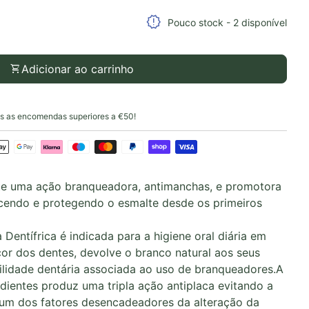
idade para
a quantidade para
release_alert
Pouco stock - 2 disponível
shopping_cart
Adicionar ao carrinho
 as encomendas superiores a €50!
te uma ação branqueadora, antimanchas, e promotora
ecendo e protegendo o esmalte desde os primeiros
Dentífrica é indicada para a higiene oral diária em
cor dos dentes, devolve o branco natural aos seus
ilidade dentária associada ao uso de branqueadores.A
ientes produz uma tripla ação antiplaca evitando a
 um dos fatores desencadeadores da alteração da