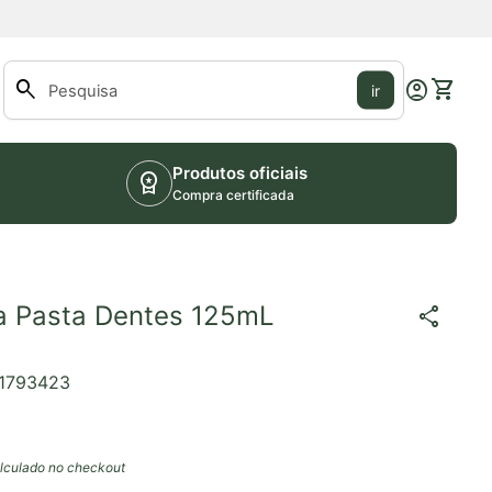
0
search
account_circle
shopping_cart
Conta
Ver o m
ir
Pesquisar"
Produtos oficiais
workspace_premium
Compra certificada
a Pasta Dentes 125mL
share
1793423
lculado no checkout