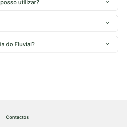
expand_more
osso utilizar?
expand_more
expand_more
a do Fluvial?
Contactos