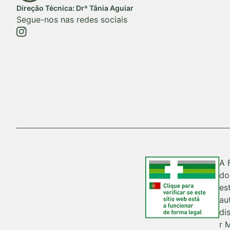
Direção Técnica: Drª Tânia Aguiar
Segue-nos nas redes sociais
https://www.instagram.com/farmaciadofluvial/
(ligação abre num novo separador/janela)
A 
do
es
au
di
r 