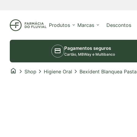
Saltar para o conteúdo
Início
Produtos
expand_more
Marcas
expand_more
Descontos
Pagamentos seguros
credit_card
Cartão, MBWay e Multibanco
home
chevron_right
chevron_right
chevron_right
Shop
Higiene Oral
Bexident Blanquea Past
Aumentar o zoom