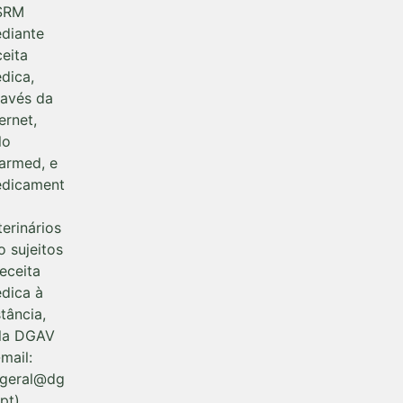
SRM
diante
ceita
dica,
ravés da
ernet,
lo
farmed, e
dicament
terinários
o sujeitos
receita
dica à
stância,
la DGAV
-mail:
rgeral@dg
pt).