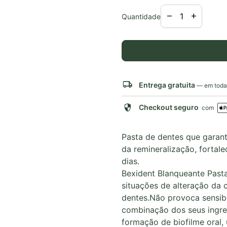
Diminuir a quant
Aumentar 
remove
add
Quantidade
local_shipping
Entrega gratuita
— em todas
security
Checkout seguro
com
Pasta de dentes que garan
da remineralização, fortal
dias.
Bexident Blanqueante Pasta 
situações de alteração da 
dentes.Não provoca sensib
combinação dos seus ingred
formação de biofilme oral,