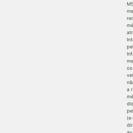
M
me
re
mé
at
Int
pe
In
me
os
ve
nã
a 
mé
di
pe
(e
di
av.