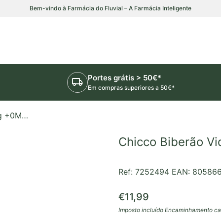
Bem-vindo à Farmácia do Fluvial – A Farmácia Inteligente
Portes grátis > 50€*
local_shipping
Em compras superiores a 50€*
Chicco Biberão Vidro Well-Being +0M 240ml
Chicco Biberão V
Ref: 7252494
EAN: 80586
Preço normal
€11,99
Imposto incluído
Encaminhamento
ca