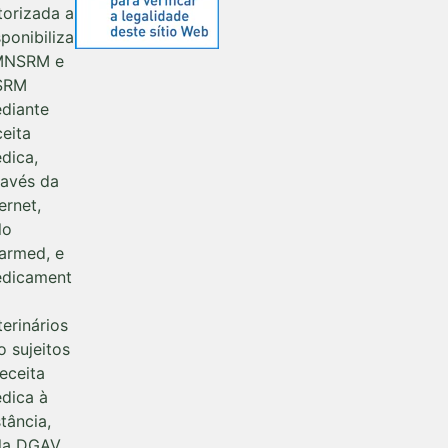
torizada a
sponibiliza
MNSRM e
SRM
diante
ceita
dica,
ravés da
ernet,
lo
farmed, e
dicament
terinários
o sujeitos
receita
dica à
stância,
la DGAV