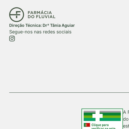
Início
Direção Técnica: Drª Tânia Aguiar
Segue-nos nas redes sociais
https://www.instagram.com/farmaciadofluvial/
(ligação abre num novo separador/janela)
A 
do
es