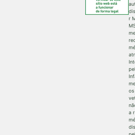
au
di
r 
M
me
re
mé
at
Int
pe
In
me
os
ve
nã
a 
mé
di
pe