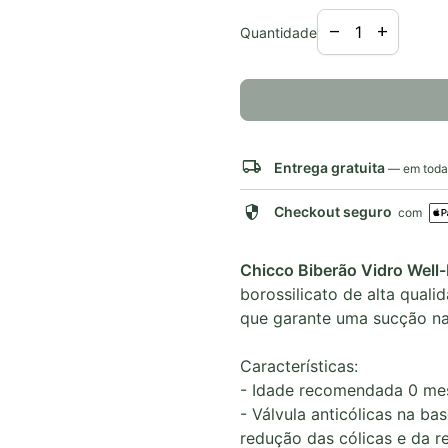
Diminuir a quant
Aumentar 
remove
add
Quantidade
local_shipping
Entrega gratuita
— em todas
security
Checkout seguro
com
Chicco Biberão Vidro Wel
borossilicato de alta qual
que garante uma sucção nat
Características:
- Idade recomendada 0 me
- Válvula anticólicas na bas
redução das cólicas e da r