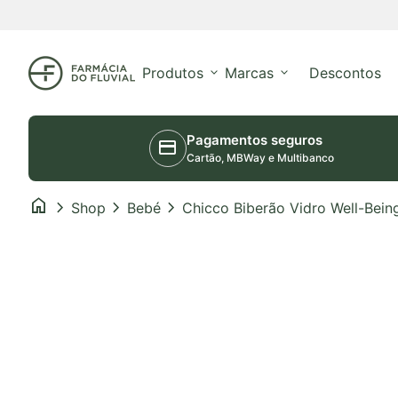
Saltar para o conteúdo
Início
Produtos
expand_more
Marcas
expand_more
Descontos
Pagamentos seguros
credit_card
Cartão, MBWay e Multibanco
home
chevron_right
chevron_right
chevron_right
Shop
Bebé
Aumentar o zoom