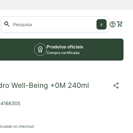
0
search
account_circle
shopping_cart
Conta
Ver o m
ir
Pesquisar"
Produtos oficiais
workspace_premium
Compra certificada
idro Well-Being +0M 240ml
share
64166305
lculado no checkout