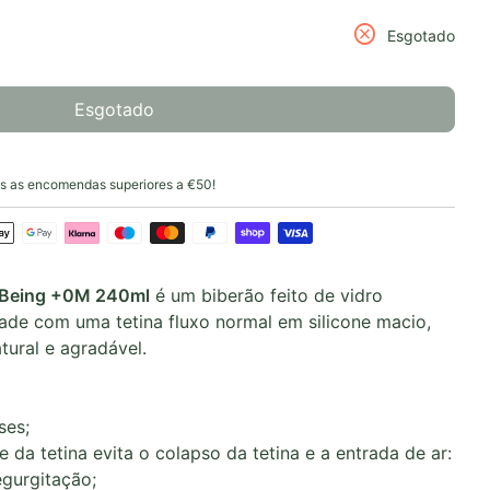
idade para
a quantidade para
cancel
Esgotado
Esgotado
 as encomendas superiores a €50!
l-Being +0M 240ml
é um biberão feito de vidro
idade com uma tetina fluxo normal em silicone macio,
ural e agradável.
ses;
e da tetina evita o colapso da tetina e a entrada de ar:
egurgitação;