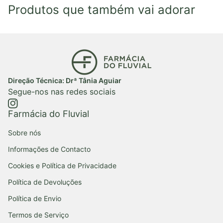
Produtos que também vai adorar
Início
Direção Técnica: Drª Tânia Aguiar
Segue-nos nas redes sociais
https://www.instagram.com/farmaciadofluvial/
(ligação abre num novo separador/janela)
Farmácia do Fluvial
Sobre nós
Informações de Contacto
Cookies e Política de Privacidade
Política de Devoluções
Política de Envio
Termos de Serviço