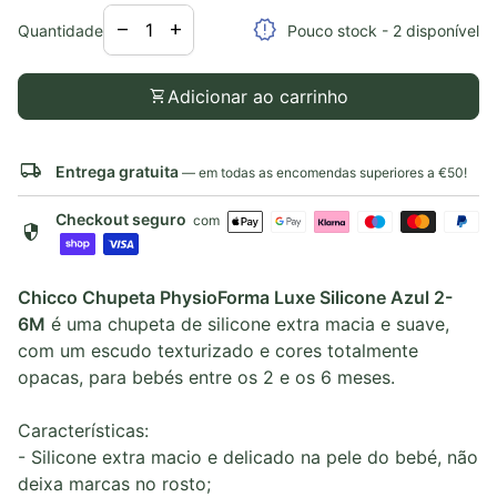
Diminuir a quantidade para
Aumentar a quantidade para
release_alert
remove
add
Quantidade
Pouco stock - 2 disponível
shopping_cart
Adicionar ao carrinho
local_shipping
Entrega gratuita
— em todas as encomendas superiores a €50!
Checkout seguro
com
security
Chicco Chupeta PhysioForma Luxe Silicone Azul 2-
6M
é uma chupeta de silicone extra macia e suave,
com um escudo texturizado e cores totalmente
opacas, para bebés entre os 2 e os 6 meses.
Características:
- Silicone extra macio e delicado na pele do bebé, não
deixa marcas no rosto;