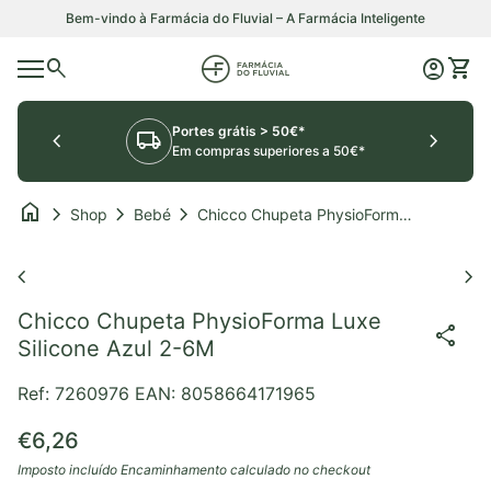
Saltar para o conteúdo
Bem-vindo à Farmácia do Fluvial – A Farmácia Inteligente
0
search
account_circle
shopping_cart
Início
Conta
Ver o
Navegação móvel
Portes grátis > 50€*
chevron_left
local_shipping
chevron_right
Em compras superiores a 50€*
home
chevron_right
chevron_right
chevron_right
Shop
Bebé
Chicco Chupeta PhysioForma Luxe Silicone Azul 2-6M
Aumentar o zoom
Au
chevron_left
chevron_right
Chicco Chupeta PhysioForma Luxe
share
Silicone Azul 2-6M
Ref: 7260976
EAN: 8058664171965
Preço normal
€6,26
Imposto incluído
Encaminhamento
calculado no checkout