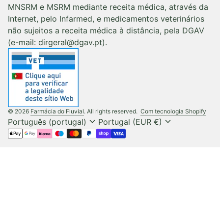
MNSRM e MSRM mediante receita médica, através da
Internet, pelo Infarmed, e medicamentos veterinários
não sujeitos a receita médica à distância, pela DGAV
(e-mail: dirgeral@dgav.pt).
(liga
© 2026
Farmácia do Fluvial
. All rights reserved.
Com tecnologia Shopify
expand_more
expand_more
Português (portugal)
Portugal (EUR €)
Métodos de pagamento