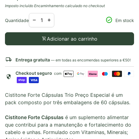
Imposto incluído
Encaminhamento
calculado no checkout
Diminuir a quantidade para
Aumentar a quantidade para
check_circle
remove
add
Quantidade
Em stock
shopping_cart
Adicionar ao carrinho
local_shipping
Entrega gratuita
— em todas as encomendas superiores a €50!
Checkout seguro
com
security
Cistitone Forte Cápsulas Trio Preço Especial é um
pack composto por três embalagens de 60 cápsulas.
Cistitone Forte Cápsulas
é um suplemento alimentar
que contribui para a manutenção e fortalecimento do
cabelo e unhas. Formulado com Vitaminas, Minerais;