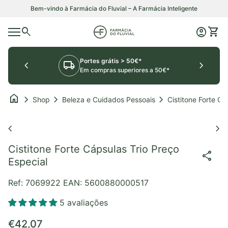
Saltar para o conteúdo
Bem-vindo à Farmácia do Fluvial – A Farmácia Inteligente
0
search
account_circle
shopping_cart
Início
Conta
Ver o
Navegação móvel
Portes grátis > 50€*
chevron_left
local_shipping
chevron_right
Em compras superiores a 50€*
home
chevron_right
chevron_right
chevron_right
Shop
Beleza e Cuidados Pessoais
Aumentar o zoom
chevron_left
chevron_right
Cistitone Forte Cápsulas Trio Preço
share
Especial
Ref: 7069922
EAN: 5600880000517
5 avaliações
Preço normal
€42,07