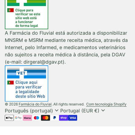
A Farmácia do Fluvial está autorizada a disponibilizar
MNSRM e MSRM mediante receita médica, através da
Internet, pelo Infarmed, e medicamentos veterinários
não sujeitos a receita médica à distância, pela DGAV
(e-mail: dirgeral@dgav.pt).
(liga
© 2026
Farmácia do Fluvial
. All rights reserved.
Com tecnologia Shopify
expand_more
expand_more
Português (portugal)
Portugal (EUR €)
Métodos de pagamento