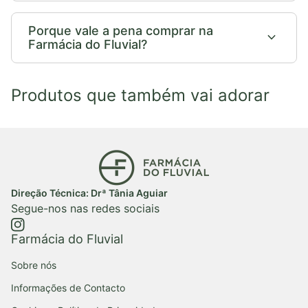
Porque vale a pena comprar na
expand_more
Farmácia do Fluvial?
Produtos que também vai adorar
Início
Direção Técnica: Drª Tânia Aguiar
Segue-nos nas redes sociais
https://www.instagram.com/farmaciadofluvial/
(ligação abre num novo separador/janela)
Farmácia do Fluvial
Sobre nós
Informações de Contacto