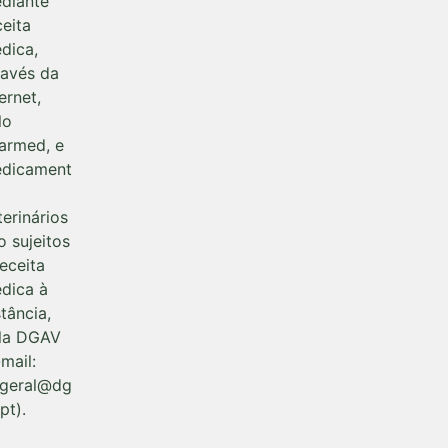
diante
ceita
dica,
ravés da
ernet,
lo
farmed, e
dicament
terinários
o sujeitos
receita
dica à
stância,
la DGAV
-mail:
rgeral@dg
pt).