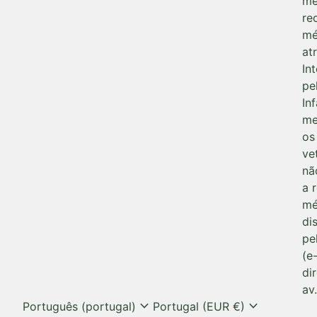
me
re
mé
at
Int
pe
In
me
os
ve
nã
a 
mé
di
pe
(e
di
av.
expand_more
expand_more
Português (portugal)
Portugal (EUR €)