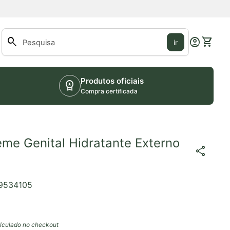
0
search
account_circle
shopping_cart
Conta
Ver o m
ir
Pesquisar"
Produtos oficiais
workspace_premium
Compra certificada
me Genital Hidratante Externo
share
9534105
lculado no checkout