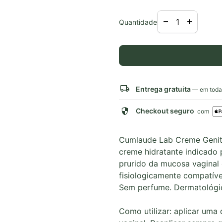
Diminuir a quant
Aumentar 
remove
add
Quantidade
local_shipping
Entrega gratuita
— em todas
security
Checkout seguro
com
Cumlaude Lab Creme Genita
creme hidratante indicado 
prurido da mucosa vaginal 
fisiologicamente compatíve
Sem perfume. Dermatológic
Como utilizar: aplicar uma