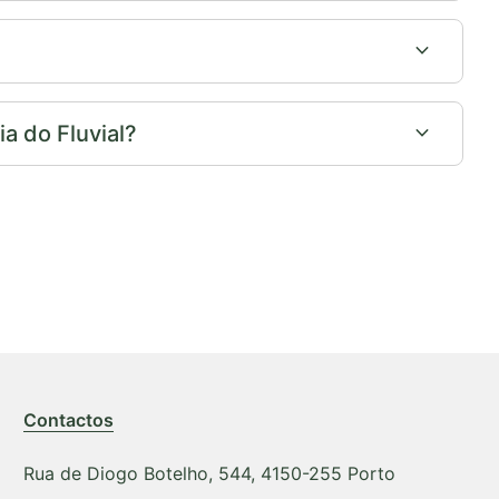
expand_more
expand_more
a do Fluvial?
Contactos
Rua de Diogo Botelho, 544, 4150-255 Porto