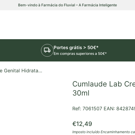
Bem-vindo à Farmácia do Fluvial – A Farmácia Inteligente
Portes grátis > 50€*
local_shipping
Em compras superiores a 50€*
Cumlaude Lab Creme Genital Hidratante Externo 30ml
Cumlaude Lab Cre
30ml
Ref: 7061507
EAN: 842874
Preço normal
€12,49
Imposto incluído
Encaminhamento
ca