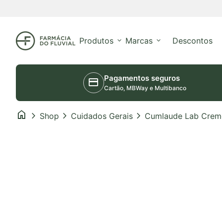
Saltar para o conteúdo
Início
Produtos
expand_more
Marcas
expand_more
Descontos
Pagamentos seguros
credit_card
Cartão, MBWay e Multibanco
home
chevron_right
chevron_right
chevron_right
Shop
Cuidados Gerais
Aumentar o zoom
Aumentar o zoom