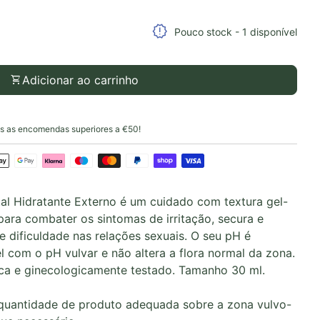
idade para
a quantidade para
release_alert
Pouco stock - 1 disponível
shopping_cart
Adicionar ao carrinho
 as encomendas superiores a €50!
l Hidratante Externo é um cuidado com textura gel-
para combater os sintomas de irritação, secura e
e dificuldade nas relações sexuais. O seu pH é
l com o pH vulvar e não altera a flora normal da zona.
a e ginecologicamente testado. Tamanho 30 ml.
 quantidade de produto adequada sobre a zona vulvo-