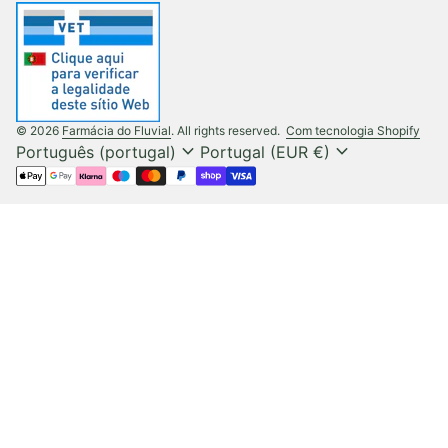
(liga
© 2026
Farmácia do Fluvial
. All rights reserved.
Com tecnologia Shopify
expand_more
expand_more
Português (portugal)
Portugal (EUR €)
Métodos de pagamento