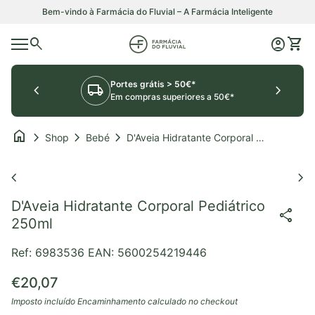
Saltar para o conteúdo
Bem-vindo à Farmácia do Fluvial – A Farmácia Inteligente
0
search
account_circle
shopping_cart
Início
Conta
Ver o
Navegação móvel
Portes grátis > 50€*
chevron_left
local_shipping
chevron_right
Em compras superiores a 50€*
home
chevron_right
chevron_right
chevron_right
Shop
Bebé
D'Aveia Hidratante Corporal Pediátrico 250ml
Aumentar o zoom
Au
chevron_left
chevron_right
D'Aveia Hidratante Corporal Pediátrico
share
250ml
Ref: 6983536
EAN: 5600254219446
Preço normal
€20,07
Imposto incluído
Encaminhamento
calculado no checkout