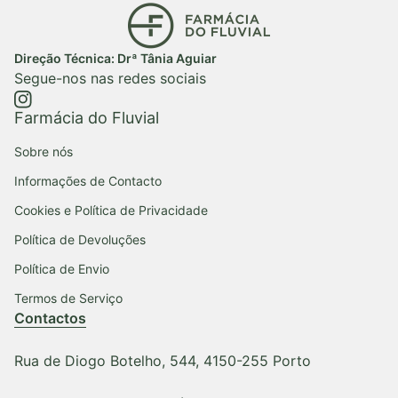
Início
Direção Técnica: Drª Tânia Aguiar
Segue-nos nas redes sociais
https://www.instagram.com/farmaciadofluvial/
(ligação abre num novo separador/janela)
Farmácia do Fluvial
Sobre nós
Informações de Contacto
Cookies e Política de Privacidade
Política de Devoluções
Política de Envio
Termos de Serviço
Contactos
Rua de Diogo Botelho, 544, 4150-255 Porto