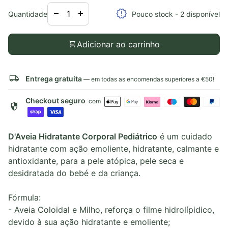
Diminuir a quantidade para
Aumentar a quantidade para
release_alert
remove
add
Quantidade
Pouco stock - 2 disponível
shopping_cart
Adicionar ao carrinho
local_shipping
Entrega gratuita
— em todas as encomendas superiores a €50!
Checkout seguro
com
security
D'Aveia Hidratante Corporal Pediátrico
é um cuidado
hidratante com ação emoliente, hidratante, calmante e
antioxidante, para a pele atópica, pele seca e
desidratada do bebé e da criança.
Fórmula:
- Aveia Coloidal e Milho, reforça o filme hidrolípidico,
devido à sua ação hidratante e emoliente;