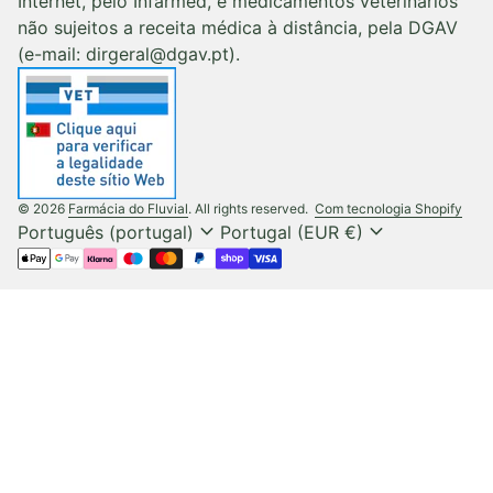
Internet, pelo Infarmed, e medicamentos veterinários
não sujeitos a receita médica à distância, pela DGAV
(e-mail: dirgeral@dgav.pt).
(liga
© 2026
Farmácia do Fluvial
. All rights reserved.
Com tecnologia Shopify
expand_more
expand_more
Português (portugal)
Portugal (EUR €)
Métodos de pagamento