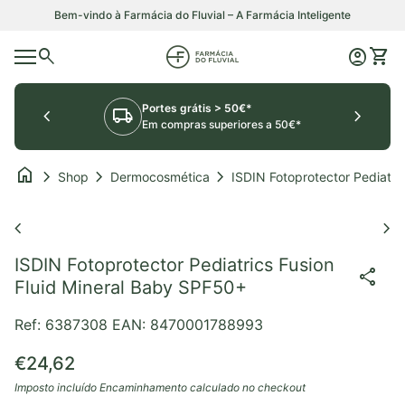
Saltar para o conteúdo
Bem-vindo à Farmácia do Fluvial – A Farmácia Inteligente
0
search
account_circle
shopping_cart
Início
Conta
Ver o
Navegação móvel
Portes grátis > 50€*
chevron_left
local_shipping
chevron_right
Em compras superiores a 50€*
home
chevron_right
chevron_right
chevron_right
Shop
Dermocosmética
ISDIN Fotoprotector Pediatrics Fusio
Aumentar o zoom
Au
chevron_left
chevron_right
ISDIN Fotoprotector Pediatrics Fusion
share
Fluid Mineral Baby SPF50+
Ref: 6387308
EAN: 8470001788993
Preço normal
€24,62
Imposto incluído
Encaminhamento
calculado no checkout