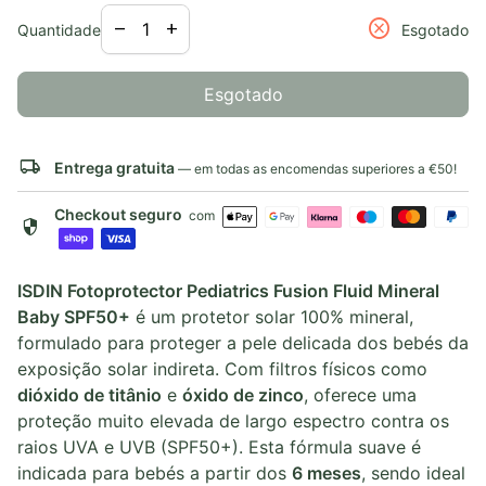
Diminuir a quantidade para
Aumentar a quantidade para
cancel
remove
add
Quantidade
Esgotado
Esgotado
local_shipping
Entrega gratuita
— em todas as encomendas superiores a €50!
Checkout seguro
com
security
ISDIN Fotoprotector Pediatrics Fusion Fluid Mineral
Baby SPF50+
é um protetor solar 100% mineral,
formulado para proteger a pele delicada dos bebés da
exposição solar indireta. Com filtros físicos como
dióxido de titânio
e
óxido de zinco
, oferece uma
proteção muito elevada de largo espectro contra os
raios UVA e UVB (SPF50+). Esta fórmula suave é
indicada para bebés a partir dos
6 meses
, sendo ideal