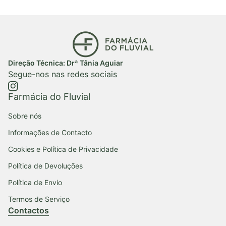
Início
Direção Técnica: Drª Tânia Aguiar
Segue-nos nas redes sociais
https://www.instagram.com/farmaciadofluvial/
(ligação abre num novo separador/janela)
Farmácia do Fluvial
Sobre nós
Informações de Contacto
Cookies e Política de Privacidade
Política de Devoluções
Política de Envio
Termos de Serviço
Contactos