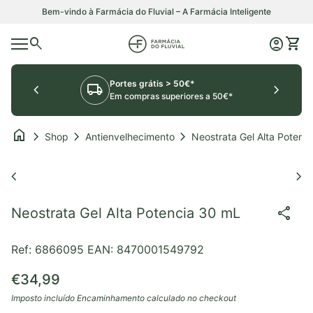
Saltar para o conteúdo
Bem-vindo à Farmácia do Fluvial – A Farmácia Inteligente
0
search
account_circle
shopping_cart
Início
Conta
Ver o
Navegação móvel
Portes grátis > 50€*
chevron_left
local_shipping
chevron_right
Em compras superiores a 50€*
home
chevron_right
chevron_right
chevron_right
Shop
Antienvelhecimento
Aumentar o zoom
chevron_left
chevron_right
share
Neostrata Gel Alta Potencia 30 mL
Ref: 6866095
EAN: 8470001549792
Preço normal
€34,99
Imposto incluído
Encaminhamento
calculado no checkout