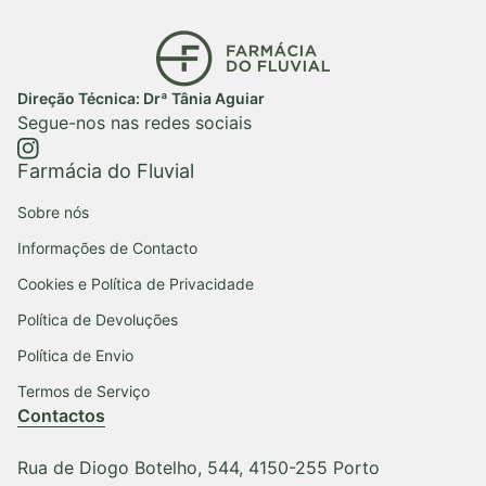
Início
Direção Técnica: Drª Tânia Aguiar
Segue-nos nas redes sociais
https://www.instagram.com/farmaciadofluvial/
(ligação abre num novo separador/janela)
Farmácia do Fluvial
Sobre nós
Informações de Contacto
Cookies e Política de Privacidade
Política de Devoluções
Política de Envio
Termos de Serviço
Contactos
Rua de Diogo Botelho, 544, 4150-255 Porto