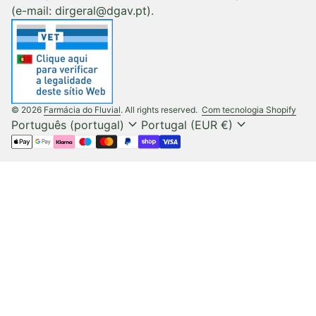
(e-mail: dirgeral@dgav.pt).
(liga
© 2026
Farmácia do Fluvial
. All rights reserved.
Com tecnologia Shopify
expand_more
expand_more
Português (portugal)
Portugal (EUR €)
Métodos de pagamento