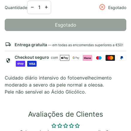
Diminuir a quantidade para
Aumentar a quantidade para
cancel
remove
add
Quantidade
Esgotado
Esgotado
local_shipping
Entrega gratuita
— em todas as encomendas superiores a €50!
Checkout seguro
com
security
Cuidado diário intensivo do fotoenvelhecimento
moderado a severo da pele normal a oleosa.
Pele não sensível ao Ácido Glicólico.
Avaliações de Clientes