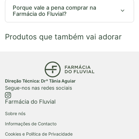
Porque vale a pena comprar na
expand_more
Farmácia do Fluvial?
Produtos que também vai adorar
Início
Direção Técnica: Drª Tânia Aguiar
Segue-nos nas redes sociais
https://www.instagram.com/farmaciadofluvial/
(ligação abre num novo separador/janela)
Farmácia do Fluvial
Sobre nós
Informações de Contacto
Cookies e Política de Privacidade