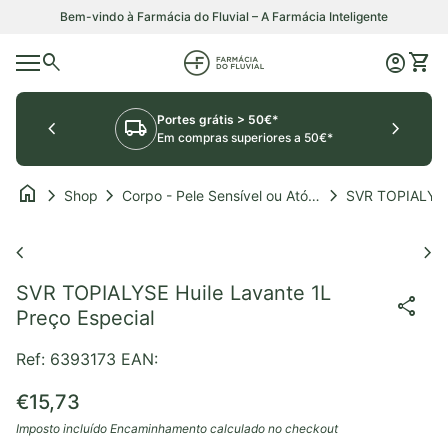
Saltar para o conteúdo
Bem-vindo à Farmácia do Fluvial – A Farmácia Inteligente
0
search
account_circle
shopping_cart
Início
Conta
Ver o
Navegação móvel
Portes grátis > 50€*
chevron_left
local_shipping
chevron_right
Em compras superiores a 50€*
home
chevron_right
chevron_right
chevron_right
Shop
Corpo - Pele Sensível ou Atópica
Aumentar o zoom
chevron_left
chevron_right
SVR TOPIALYSE Huile Lavante 1L
share
Preço Especial
Ref: 6393173
EAN:
Preço normal
€15,73
Imposto incluído
Encaminhamento
calculado no checkout