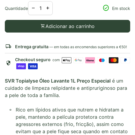
Diminuir a quantidade para
Aumentar a quantidade para
check_circle
remove
add
Quantidade
Em stock
shopping_cart
Adicionar ao carrinho
local_shipping
Entrega gratuita
— em todas as encomendas superiores a €50!
Checkout seguro
com
security
SVR Topialyse Óleo Lavante 1L Preço Especial
é um
cuidado de limpeza relipidante e antipruriginoso para
a pele de toda a família.
Rico em lípidos ativos que nutrem e hidratam a
pele, mantendo a película protetora contra
agressores externos (frio, fricção), assim como
evitam que a pele fique seca quando em contato