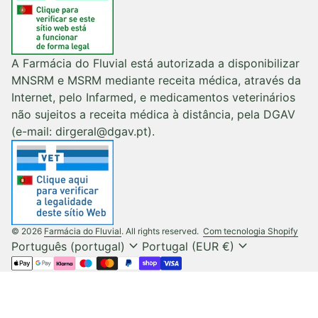
A Farmácia do Fluvial está autorizada a disponibilizar
MNSRM e MSRM mediante receita médica, através da
Internet, pelo Infarmed, e medicamentos veterinários
não sujeitos a receita médica à distância, pela DGAV
(e-mail: dirgeral@dgav.pt).
(liga
© 2026
Farmácia do Fluvial
. All rights reserved.
Com tecnologia Shopify
expand_more
expand_more
Português (portugal)
Portugal (EUR €)
Métodos de pagamento