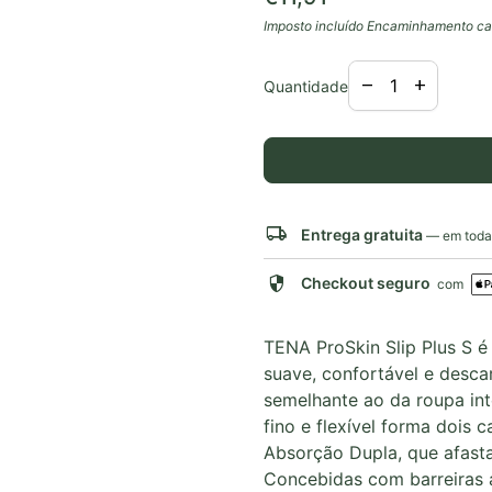
Imposto incluído
Encaminhamento
ca
Diminuir a quant
Aumentar 
remove
add
Quantidade
local_shipping
Entrega gratuita
— em todas
security
Checkout seguro
com
TENA ProSkin Slip Plus S é
suave, confortável e desca
semelhante ao da roupa int
fino e flexível forma doi
Absorção Dupla, que afast
Concebidas com barreiras 