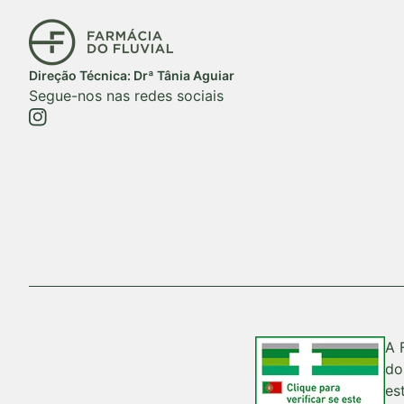
Início
Direção Técnica: Drª Tânia Aguiar
Segue-nos nas redes sociais
https://www.instagram.com/farmaciadofluvial/
(ligação abre num novo separador/janela)
A 
do
es