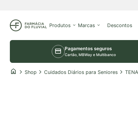
Saltar para o conteúdo
Início
Produtos
expand_more
Marcas
expand_more
Descontos
Pagamentos seguros
credit_card
Cartão, MBWay e Multibanco
home
chevron_right
chevron_right
chevron_right
Shop
Cuidados Diários para Seniores
TENA 
Aumentar o zoom