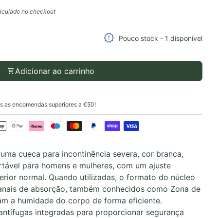
lculado no checkout
idade para
a quantidade para
release_alert
Pouco stock - 1 disponível
shopping_cart
Adicionar ao carrinho
 as encomendas superiores a €50!
 uma cueca para incontinência severa, cor branca,
rtável para homens e mulheres, com um ajuste
erior normal. Quando utilizadas, o formato do núcleo
s canais de absorção, também conhecidos como Zona de
am a humidade do corpo de forma eficiente.
antifugas integradas para proporcionar segurança