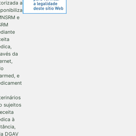
torizada a
sponibiliza
MNSRM e
SRM
diante
ceita
dica,
ravés da
ernet,
lo
farmed, e
dicament
terinários
o sujeitos
receita
dica à
stância,
la DGAV