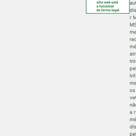
au
di
r 
M
me
re
mé
at
Int
pe
In
me
os
ve
nã
a 
mé
di
pe