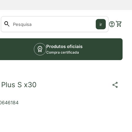
0
search
account_circle
shopping_cart
Conta
Ver o m
ir
Pesquisar"
Produtos oficiais
workspace_premium
Compra certificada
 Plus S x30
share
0646184